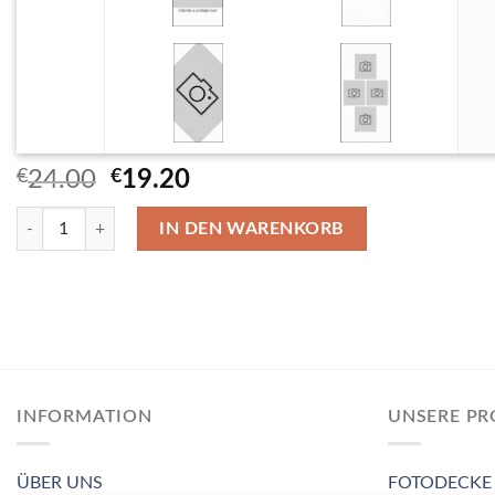
Ursprünglicher
Aktueller
€
24.00
€
19.20
Preis
Preis
Schnell trocknende Handtuch 75×150 cm Menge
war:
ist:
IN DEN WARENKORB
€24.00
€19.20.
INFORMATION
UNSERE P
ÜBER UNS
FOTODECKE