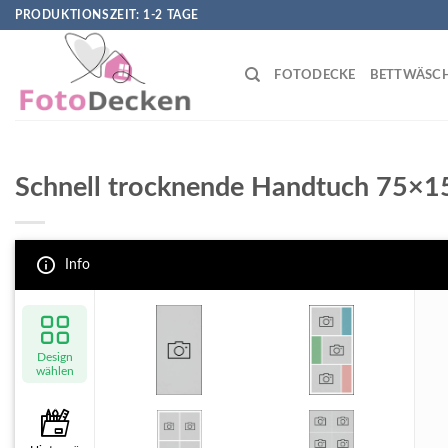
Skip
PRODUKTIONSZEIT: 1-2 TAGE
to
content
FOTODECKE
BETTWÄSC
Schnell trocknende Handtuch 75×1
Info
Design
wählen