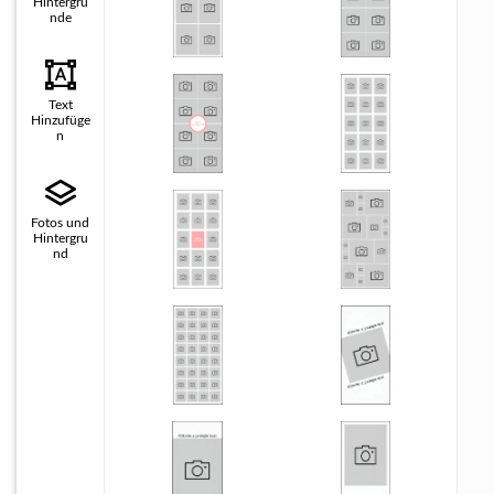
Hintergrü
nde
Text
Hinzufüge
n
Fotos und
Hintergru
nd