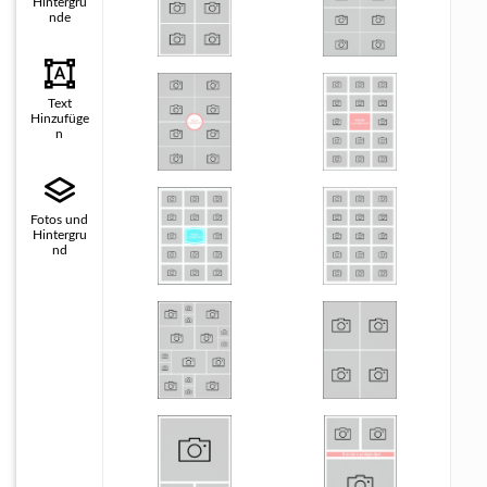
Hintergrü
nde
Text
Hinzufüge
n
Fotos und
Hintergru
nd