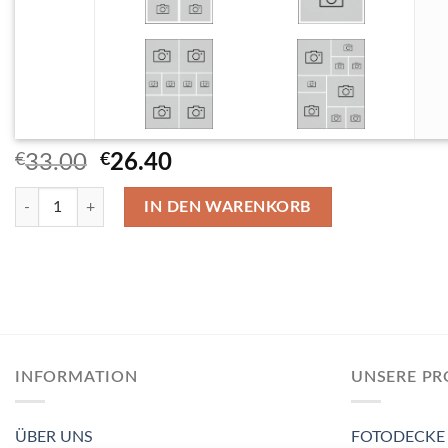
Ursprünglicher
Aktueller
€
33.00
€
26.40
Preis
Preis
Schnell trocknende Handtuch 150×200 cm Menge
war:
ist:
IN DEN WARENKORB
€33.00
€26.40.
INFORMATION
UNSERE P
ÜBER UNS
FOTODECKE