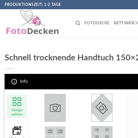
Skip
PRODUKTIONSZEIT: 1-2 TAGE
to
content
FOTODECKE
BETTWÄSC
Schnell trocknende Handtuch 150
Info
Design
wählen