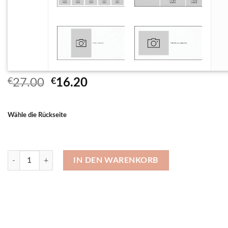
Ursprünglicher
Aktueller
€
27.00
€
16.20
Preis
Preis
war:
ist:
Wähle die Rückseite
€27.00
€16.20.
Kissenbezug 80×40 cm Menge
IN DEN WARENKORB