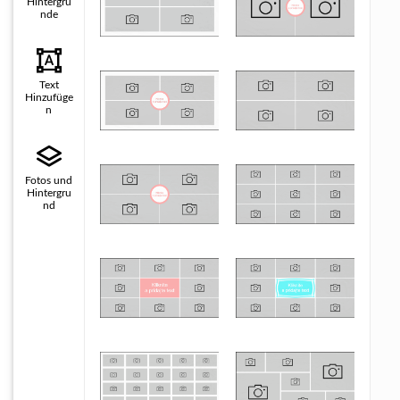
Hintergrü
nde
Text
Hinzufüge
n
Fotos und
Hintergru
nd