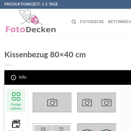
Skip
PRODUKTIONSZEIT: 1-2 TAGE
to
content
FOTODECKE
BETTWÄSC
Kissenbezug 80×40 cm
Info
Design
wählen