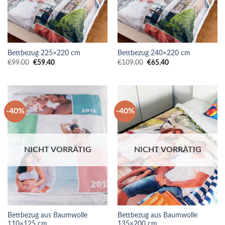
Bettbezug 225×220 cm
Bettbezug 240×220 cm
Ursprünglicher
Aktueller
Ursprünglicher
Aktueller
€
99.00
€
59.40
€
109.00
€
65.40
Preis
Preis
Preis
Preis
war:
ist:
war:
ist:
€99.00
€59.40.
€109.00
€65.40.
-40%
-40%
NICHT VORRÄTIG
NICHT VORRÄTIG
Bettbezug aus Baumwolle
Bettbezug aus Baumwolle
110×125 cm
135×200 cm