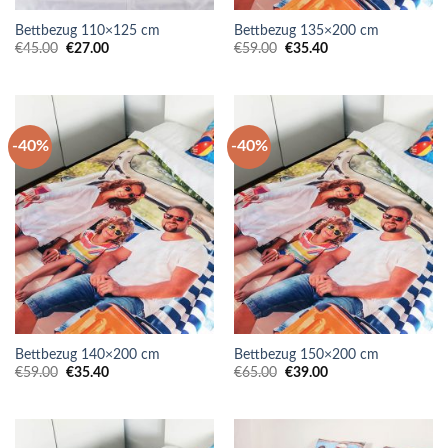
Bettbezug 110×125 cm
Bettbezug 135×200 cm
Ursprünglicher
Aktueller
Ursprünglicher
Aktueller
€
45.00
€
27.00
€
59.00
€
35.40
Preis
Preis
Preis
Preis
war:
ist:
war:
ist:
€45.00
€27.00.
€59.00
€35.40.
-40%
-40%
Bettbezug 140×200 cm
Bettbezug 150×200 cm
Ursprünglicher
Aktueller
Ursprünglicher
Aktueller
€
59.00
€
35.40
€
65.00
€
39.00
Preis
Preis
Preis
Preis
war:
ist:
war:
ist:
€59.00
€35.40.
€65.00
€39.00.