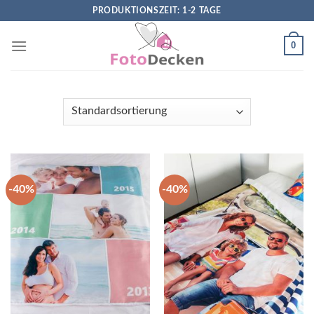
Skip
PRODUKTIONSZEIT: 1-2 TAGE
to
content
0
-40%
-40%